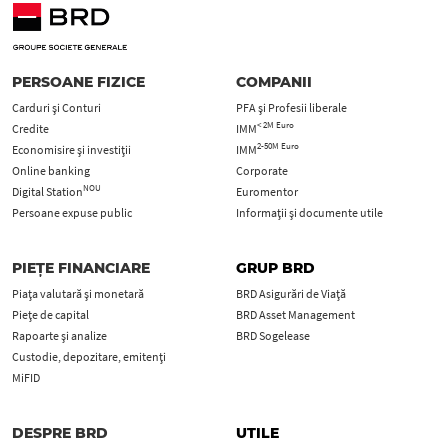
PERSOANE FIZICE
COMPANII
Carduri şi Conturi
PFA şi Profesii liberale
< 2M Euro
Credite
IMM
2-50M Euro
Economisire și investiții
IMM
Online banking
Corporate
NOU
Digital Station
Euromentor
Persoane expuse public
Informații și documente utile
PIEȚE FINANCIARE
GRUP BRD
Piața valutară și monetară
BRD Asigurări de Viață
Piețe de capital
BRD Asset Management
Rapoarte și analize
BRD Sogelease
Custodie, depozitare, emitenți
MiFID
DESPRE BRD
UTILE