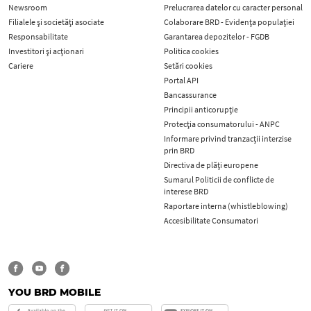
Newsroom
Prelucrarea datelor cu caracter personal
Filialele și societăți asociate
Colaborare BRD - Evidența populației
Responsabilitate
Garantarea depozitelor - FGDB
Investitori și acționari
Politica cookies
Cariere
Setări cookies
Portal API
Bancassurance
Principii anticorupţie
Protecţia consumatorului - ANPC
Informare privind tranzacții interzise
prin BRD
Directiva de plăți europene
Sumarul Politicii de conflicte de
interese BRD
Raportare interna (whistleblowing)
Accesibilitate Consumatori
YOU BRD MOBILE