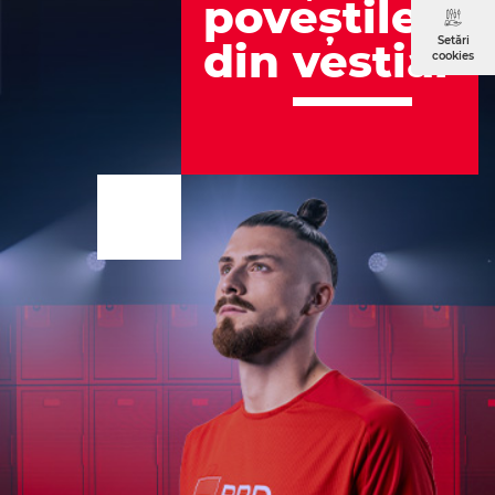
poveștile
Setări
din
vest
iar
cookies