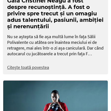
Gala Cristinei Neagu a fost
despre recunoștință. A fost o
privire spre trecut și un omagiu
adus talentului, pasiunii, ambiției
și nerenunțării
Nu se aștepta să fie așa multă lume în fața Sălii
Polivalente cu atâtea ore înaintea meciului ei de
retragere, mai ales într-o zi așa caniculară. Dar când
autocarul cu jucătoarele a trecut prin fața F…
Citește toată povestea