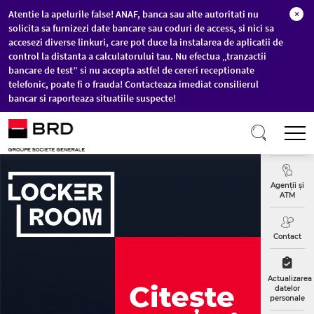
Atentie la apelurile false! ANAF, banca sau alte autoritati nu
×
solicita sa furnizezi date bancare sau coduri de access, si nici sa
accesezi diverse linkuri, care pot duce la instalarea de aplicatii de
control la distanta a calculatorului tau. Nu efectua „tranzactii
bancare de test” si nu accepta astfel de cereri receptionate
telefonic, poate fi o frauda! Contacteaza imediat consilierul
bancar si raporteaza situatiile suspecte!
Sari la conținutul principal
T
Curs
Valutar
Agenții și
ATM
Contact
Actualizarea
Citește
datelor
personale