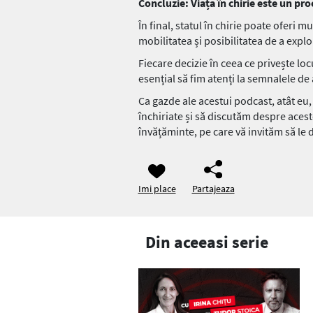
Concluzie: Viața în chirie este un pro
În final, statul în chirie poate oferi 
mobilitatea și posibilitatea de a explo
Fiecare decizie în ceea ce privește loc
esențial să fim atenți la semnalele de 
Ca gazde ale acestui podcast, atât eu,
închiriate și să discutăm despre acest
învățăminte, pe care vă invităm să le 
Imi place
Partajeaza
Din aceeasi serie