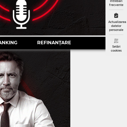
Întrebări
frecvente
Actualizarea
datelor
personale
ANKING
REFINANȚARE
Setări
cookies