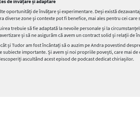
ces de învățare și adaptare
multe oportunități de învățare și experimentare. Deși există dezavanta
ra diverse zone și contexte pot fi benefice, mai ales pentru cei care 
uirea trebuie să fie adaptată la nevoile personale și la circumstanțele
avertizare și să ne asigurăm că avem un contract solid și relații de î
 cât și Tudor am fost încântați să o auzim pe Andra povestind despre
e subiecte importante. Și avem și noi propriile povești, care mai de
descoperiți ascultând acest episod de podcast dedicat chiriașilor.