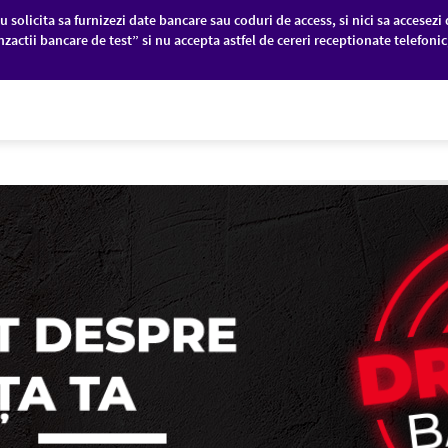
u solicita sa furnizezi date bancare sau coduri de access, si nici sa accesezi 
nzactii bancare de test” si nu accepta astfel de cereri receptionate telefoni
PANII
PIEȚE FINANCIARE
DESPRE NOI