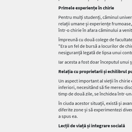
Primele experiențe în chirie
Pentru mulți studenți, căminul univers
relații umane și experiențe frumoase, 
într-o chirie în afara căminului a venit
Împreună cu două colege de facultate,
"Era un fel de bursă a locurilor de chi
nesiguranță legată de lipsa unui contra
Iar acesta a fost doar începutul unui ș
Relația cu proprietarii și echilibrul p
Un aspect important al vieții în chirie
inferiori, necesitând să fie mereu disc
timp de două zile, se închidea într-un
În ciuda acestor situații, există și ava
diferite zone și să experimentezi diver
a spus ea.
Lecții de viață și integrare socială