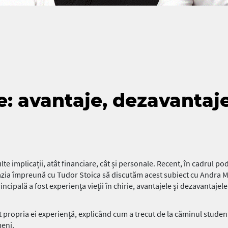
e: avantaje, dezavantaje 
lte implicații, atât financiare, cât și personale. Recent, în cadrul p
zia împreună cu Tudor Stoica să discutăm acest subiect cu Andra Ma
ncipală a fost experiența vieții în chirie, avantajele și dezavantajele 
 propria ei experiență, explicând cum a trecut de la căminul studenț
meni.