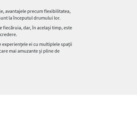
je, avantajele precum flexibilitatea,
sunt la începutul drumului lor.
 fiecăruia, dar, în același timp, este
ncredere.
 experiențele ei cu multiplele spații
 care mai amuzante și pline de