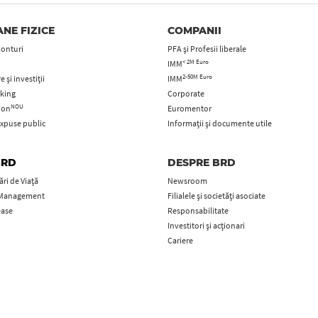
NE FIZICE
COMPANII
Conturi
PFA şi Profesii liberale
< 2M Euro
IMM
2-50M Euro
 și investiții
IMM
king
Corporate
NOU
tion
Euromentor
xpuse public
Informații și documente utile
BRD
DESPRE BRD
ri de Viață
Newsroom
 Management
Filialele și societăți asociate
ease
Responsabilitate
Investitori și acționari
Cariere