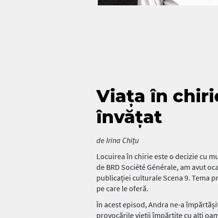
Viața în chiri
învățat
de Irina Chițu
Locuirea în chirie este o decizie cu mu
de BRD Société Générale, am avut oca
publicației culturale Scena 9. Tema pri
pe care le oferă.
În acest episod, Andra ne-a împărtășit
provocările vieții împărțite cu alți oa