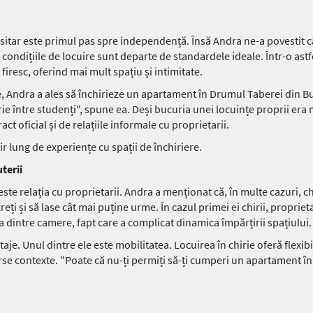
itar este primul pas spre independență. Însă Andra ne-a povestit că,
condițiile de locuire sunt departe de standardele ideale. Într-o astfe
 firesc, oferind mai mult spațiu și intimitate.
 Andra a ales să închirieze un apartament în Drumul Taberei din Bu
rie între studenți", spune ea. Deși bucuria unei locuințe proprii era 
ct oficial și de relațiile informale cu proprietarii.
ir lung de experiențe cu spații de închiriere.
uterii
 este relația cu proprietarii. Andra a menționat că, în multe cazuri, ch
reți și să lase cât mai puține urme. În cazul primei ei chirii, propriet
a dintre camere, fapt care a complicat dinamica împărțirii spațiului.
ntaje. Unul dintre ele este mobilitatea. Locuirea în chirie oferă flexib
se contexte. "Poate că nu-ți permiți să-ți cumperi un apartament în ce