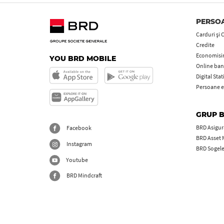
PERSOA
Carduri şi 
Credite
Economisire
YOU BRD MOBILE
Online ban
Digital Sta
Persoane e
GRUP 
BRD Asigură
Facebook
BRD Asset
Instagram
BRD Sogel
Youtube
BRD Mindcraft