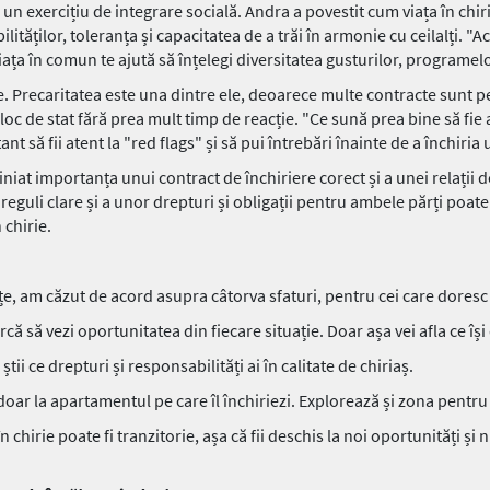
 un exercițiu de integrare socială. Andra a povestit cum viața în chiri
ităților, toleranța și capacitatea de a trăi în armonie cu ceilalți. "
ața în comun te ajută să înțelegi diversitatea gusturilor, programelor
e. Precaritatea este una dintre ele, deoarece multe contracte sunt pe
 loc de stat fără prea mult timp de reacție. "Ce sună prea bine să fie 
t să fii atent la "red flags" și să pui întrebări înainte de a închiria 
niat importanța unui contract de închiriere corect și a unei relații 
 reguli clare și a unor drepturi și obligații pentru ambele părți poate 
 chirie.
e, am căzut de acord asupra câtorva sfaturi, pentru cei care doresc 
că să vezi oportunitatea din fiecare situație. Doar așa vei afla ce își
 știi ce drepturi și responsabilități ai în calitate de chiriaș.
ta doar la apartamentul pe care îl închiriezi. Explorează și zona pentr
n chirie poate fi tranzitorie, așa că fii deschis la noi oportunități și