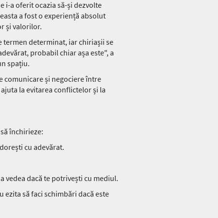
e i-a oferit ocazia să-și dezvolte
Aceasta a fost o experiență absolut
 și valorilor.
 termen determinat, iar chiriașii se
adevărat, probabil chiar așa este", a
un spațiu.
de comunicare și negociere între
ajuta la evitarea conflictelor și la
să închirieze:
 dorești cu adevărat.
u a vedea dacă te potrivești cu mediul.
 nu ezita să faci schimbări dacă este