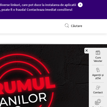
diverse linkuri, care pot duce la instalarea de aplicatii
×
c, poate fi o frauda! Contacteaza imediat consilierul
ONLINE BANKING
Căutare
Curs
Valutar
Agenții și
ATM
Contact