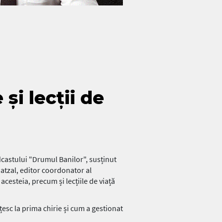
și lecții de
odcastului "Drumul Banilor", susținut
tzal, editor coordonator al
acesteia, precum și lecțiile de viață
esc la prima chirie și cum a gestionat