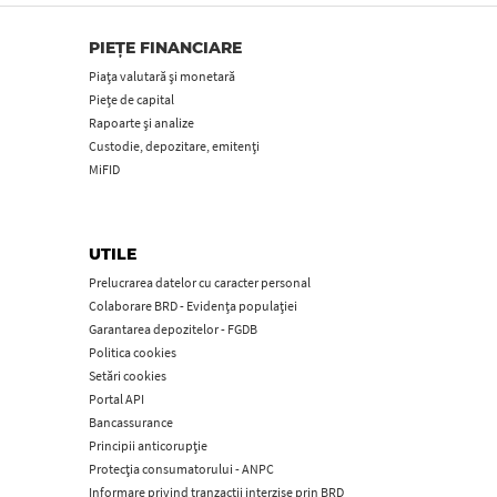
PIEȚE FINANCIARE
Piața valutară și monetară
Piețe de capital
Rapoarte și analize
Custodie, depozitare, emitenți
MiFID
UTILE
Prelucrarea datelor cu caracter personal
Colaborare BRD - Evidența populației
Garantarea depozitelor - FGDB
Politica cookies
Setări cookies
Portal API
Bancassurance
Principii anticorupţie
Protecţia consumatorului - ANPC
Informare privind tranzacții interzise prin BRD