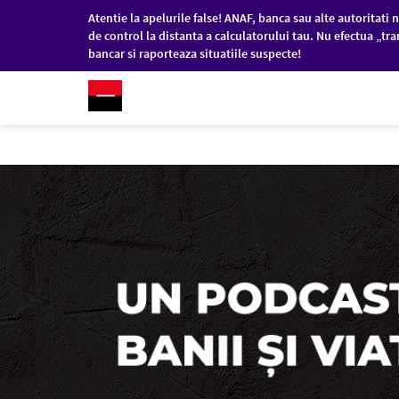
Atentie la apelurile false! ANAF, banca sau alte autoritati n
de control la distanta a calculatorului tau. Nu efectua „tra
bancar si raporteaza situatiile suspecte!
RO
/
EN
PERSOANE FIZICE
COM
Sari la conținutul principal