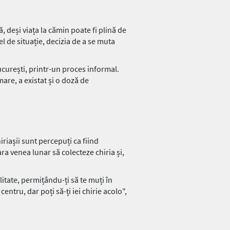
 deși viața la cămin poate fi plină de
l de situație, decizia de a se muta
curești, printr-un proces informal.
mare, a existat și o doză de
iriașii sunt percepuți ca fiind
ara venea lunar să colecteze chiria și,
ilitate, permițându-ți să te muți în
ntru, dar poți să-ți iei chirie acolo",