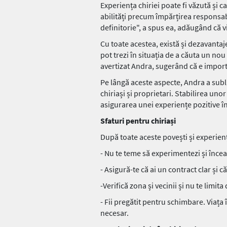
Experiența chiriei poate fi văzută și ca
abilități precum împărțirea responsabil
definitorie", a spus ea, adăugând că vi
Cu toate acestea, există și dezavantaj
pot trezi în situația de a căuta un nou
avertizat Andra, sugerând că e importan
Pe lângă aceste aspecte, Andra a subli
chiriași și proprietari. Stabilirea unor
asigurarea unei experiențe pozitive în
Sfaturi pentru chiriași
După toate aceste povești și experienț
- Nu te teme să experimentezi și încear
- Asigură-te că ai un contract clar și că
-Verifică zona și vecinii și nu te limi
- Fii pregătit pentru schimbare. Viața î
necesar.