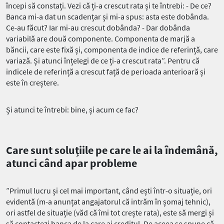
începi să constați. Vezi că ți-a crescut rata și te întrebi: - De ce?
Banca mi-a dat un scadențar și mi-a spus: asta este dobânda.
Ce-au făcut? Iar mi-au crescut dobânda? - Dar dobânda
variabilă are două componente. Componenta de marjă a
băncii, care este fixă și, componenta de indice de referință, care
variază. Și atunci înțelegi de ce ți-a crescut rata”. Pentru că
indicele de referință a crescut față de perioada anterioară și
este în creștere.
Și atunci te întrebi: bine, și acum ce fac?
Care sunt soluțiile pe care le ai la îndemână,
atunci când apar probleme
”Primul lucru și cel mai important, când ești într-o situație, ori
evidentă (m-a anunțat angajatorul că intrăm în șomaj tehnic),
ori astfel de situație (văd că îmi tot crește rata), este să mergi și
să contactezi banca de la care ai creditul. De aceea se spune că