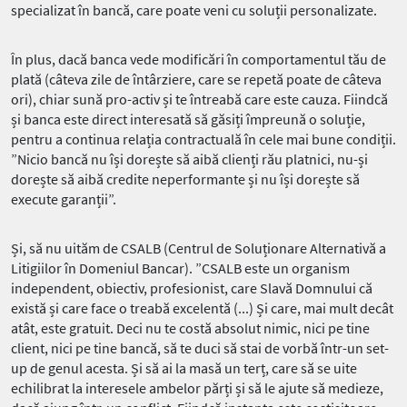
specializat în bancă, care poate veni cu soluții personalizate.
În plus, dacă banca vede modificări în comportamentul tău de
plată (câteva zile de întârziere, care se repetă poate de câteva
ori), chiar sună pro-activ și te întreabă care este cauza. Fiindcă
și banca este direct interesată să găsiți împreună o soluție,
pentru a continua relația contractuală în cele mai bune condiții.
”Nicio bancă nu își dorește să aibă clienți rău platnici, nu-și
dorește să aibă credite neperformante și nu își dorește să
execute garanții”.
Și, să nu uităm de CSALB (Centrul de Soluționare Alternativă a
Litigiilor în Domeniul Bancar). ”CSALB este un organism
independent, obiectiv, profesionist, care Slavă Domnului că
există și care face o treabă excelentă (...) Și care, mai mult decât
atât, este gratuit. Deci nu te costă absolut nimic, nici pe tine
client, nici pe tine bancă, să te duci să stai de vorbă într-un set-
up de genul acesta. Și să ai la masă un terț, care să se uite
echilibrat la interesele ambelor părți și să le ajute să medieze,