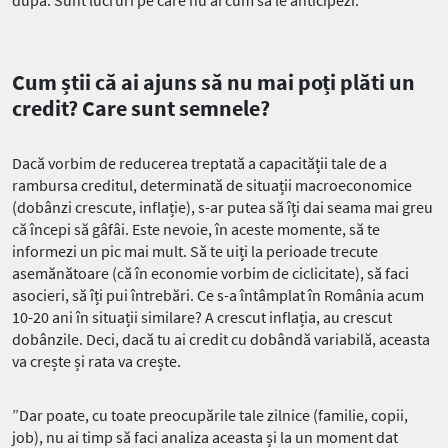
după. Sunt lucruri pe care nu ai cum să le anticipezi.
Cum știi că ai ajuns să nu mai poți plăti un
credit? Care sunt semnele?
Dacă vorbim de reducerea treptată a capacității tale de a
rambursa creditul, determinată de situații macroeconomice
(dobânzi crescute, inflație), s-ar putea să îți dai seama mai greu
că începi să gâfâi. Este nevoie, în aceste momente, să te
informezi un pic mai mult. Să te uiți la perioade trecute
asemănătoare (că în economie vorbim de ciclicitate), să faci
asocieri, să îți pui întrebări. Ce s-a întâmplat în România acum
10-20 ani în situații similare? A crescut inflația, au crescut
dobânzile. Deci, dacă tu ai credit cu dobândă variabilă, aceasta
va crește și rata va crește.
”Dar poate, cu toate preocupările tale zilnice (familie, copii,
job), nu ai timp să faci analiza aceasta și la un moment dat