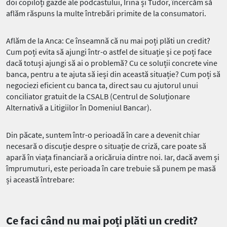
doi copiloți gazde ale podcastului, Irina și Tudor, încercăm să
aflăm răspuns la multe întrebări primite de la consumatori.
Aflăm de la Anca: Ce înseamnă că nu mai poți plăti un credit?
Cum poți evita să ajungi într-o astfel de situație și ce poți face
dacă totuși ajungi să ai o problemă? Cu ce soluții concrete vine
banca, pentru a te ajuta să ieși din această situație? Cum poți să
negociezi eficient cu banca ta, direct sau cu ajutorul unui
conciliator gratuit de la CSALB (Centrul de Soluționare
Alternativă a Litigiilor în Domeniul Bancar).
Din păcate, suntem într-o perioadă în care a devenit chiar
necesară o discuție despre o situație de criză, care poate să
apară în viața financiară a oricăruia dintre noi. Iar, dacă avem și
împrumuturi, este perioada în care trebuie să punem pe masă
și această întrebare:
Ce faci când nu mai poți plăti un credit?