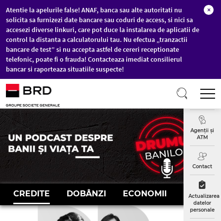
Atentie la apelurile false! ANAF, banca sau alte autoritati nu
×
solicita sa furnizezi date bancare sau coduri de access, si nici sa
accesezi diverse linkuri, care pot duce la instalarea de aplicatii de
control la distanta a calculatorului tau. Nu efectua „tranzactii
bancare de test” si nu accepta astfel de cereri receptionate
telefonic, poate fi o frauda! Contacteaza imediat consilierul
bancar si raporteaza situatiile suspecte!
Sari la conținutul principal
T
Curs
Valutar
Agenții și
ATM
Contact
CREDITE
DOBÂNZI
ECONOMII
INVESTIȚ
Actualizarea
datelor
personale