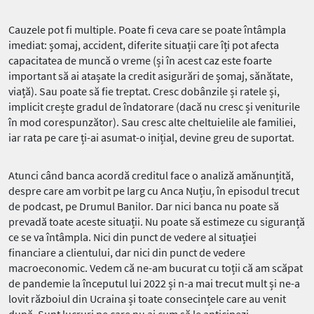
Cauzele pot fi multiple. Poate fi ceva care se poate întâmpla
imediat: șomaj, accident, diferite situații care îți pot afecta
capacitatea de muncă o vreme (și în acest caz este foarte
important să ai atașate la credit asigurări de șomaj, sănătate,
viață). Sau poate să fie treptat. Cresc dobânzile și ratele și,
implicit crește gradul de îndatorare (dacă nu cresc și veniturile
în mod corespunzător). Sau cresc alte cheltuielile ale familiei,
iar rata pe care ți-ai asumat-o inițial, devine greu de suportat.
Atunci când banca acordă creditul face o analiză amănunțită,
despre care am vorbit pe larg cu Anca Nuțiu, în episodul trecut
de podcast, pe Drumul Banilor. Dar nici banca nu poate să
prevadă toate aceste situații. Nu poate să estimeze cu siguranță
ce se va întâmpla. Nici din punct de vedere al situației
financiare a clientului, dar nici din punct de vedere
macroeconomic. Vedem că ne-am bucurat cu toții că am scăpat
de pandemie la începutul lui 2022 și n-a mai trecut mult și ne-a
lovit războiul din Ucraina și toate consecințele care au venit