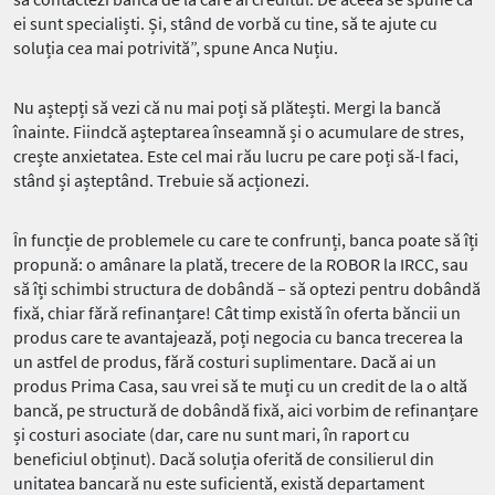
ei sunt specialiști. Și, stând de vorbă cu tine, să te ajute cu
soluția cea mai potrivită”, spune Anca Nuțiu.
Nu aștepți să vezi că nu mai poți să plătești. Mergi la bancă
înainte. Fiindcă așteptarea înseamnă și o acumulare de stres,
crește anxietatea. Este cel mai rău lucru pe care poți să-l faci,
stând și așteptând. Trebuie să acționezi.
În funcție de problemele cu care te confrunți, banca poate să îți
propună: o amânare la plată, trecere de la ROBOR la IRCC, sau
să îți schimbi structura de dobândă – să optezi pentru dobândă
fixă, chiar fără refinanțare! Cât timp există în oferta băncii un
produs care te avantajează, poți negocia cu banca trecerea la
un astfel de produs, fără costuri suplimentare. Dacă ai un
produs Prima Casa, sau vrei să te muți cu un credit de la o altă
bancă, pe structură de dobândă fixă, aici vorbim de refinanțare
și costuri asociate (dar, care nu sunt mari, în raport cu
beneficiul obținut). Dacă soluția oferită de consilierul din
unitatea bancară nu este suficientă, există departament