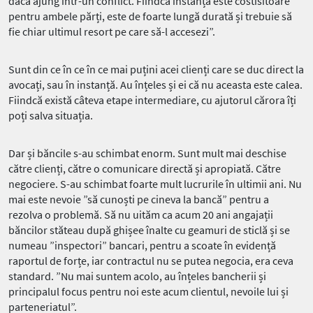
dacă ajung într-un conflict. Fiindcă instanța este costisitoare
pentru ambele părți, este de foarte lungă durată și trebuie să
fie chiar ultimul resort pe care să-l accesezi”.
Sunt din ce în ce în ce mai puțini acei clienți care se duc direct la
avocați, sau în instanță. Au înțeles și ei că nu aceasta este calea.
Fiindcă există câteva etape intermediare, cu ajutorul cărora îți
poți salva situația.
Dar și băncile s-au schimbat enorm. Sunt mult mai deschise
către clienți, către o comunicare directă și apropiată. Către
negociere. S-au schimbat foarte mult lucrurile în ultimii ani. Nu
mai este nevoie ”să cunoști pe cineva la bancă” pentru a
rezolva o problemă. Să nu uităm ca acum 20 ani angajații
băncilor stăteau după ghișee înalte cu geamuri de sticlă și se
numeau ”inspectori” bancari, pentru a scoate în evidență
raportul de forțe, iar contractul nu se putea negocia, era ceva
standard. ”Nu mai suntem acolo, au înțeles bancherii și
principalul focus pentru noi este acum clientul, nevoile lui și
parteneriatul”.