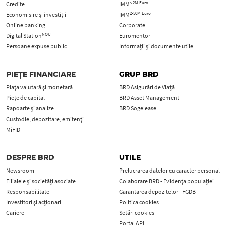
< 2M Euro
Credite
IMM
2-50M Euro
Economisire și investiții
IMM
Online banking
Corporate
NOU
Digital Station
Euromentor
Persoane expuse public
Informații și documente utile
PIEȚE FINANCIARE
GRUP BRD
Piața valutară și monetară
BRD Asigurări de Viață
Piețe de capital
BRD Asset Management
Rapoarte și analize
BRD Sogelease
Custodie, depozitare, emitenți
MiFID
DESPRE BRD
UTILE
Newsroom
Prelucrarea datelor cu caracter personal
Filialele și societăți asociate
Colaborare BRD - Evidența populației
Responsabilitate
Garantarea depozitelor - FGDB
Investitori și acționari
Politica cookies
Cariere
Setări cookies
Portal API