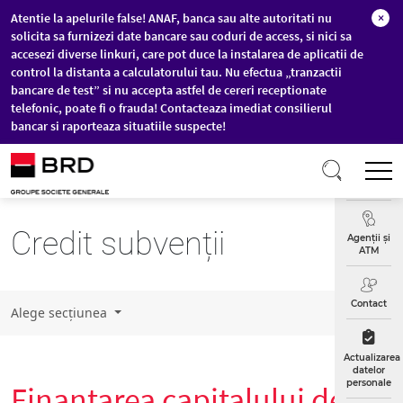
Atentie la apelurile false! ANAF, banca sau alte autoritati nu
×
solicita sa furnizezi date bancare sau coduri de access, si nici sa
accesezi diverse linkuri, care pot duce la instalarea de aplicatii de
control la distanta a calculatorului tau. Nu efectua „tranzactii
bancare de test” si nu accepta astfel de cereri receptionate
telefonic, poate fi o frauda! Contacteaza imediat consilierul
bancar si raporteaza situatiile suspecte!
Sari la conținutul principal
T
Curs
Valutar
Credit subvenții
Agenții și
ATM
Contact
Alege secțiunea
Actualizarea
datelor
personale
Finanțarea capitalului de