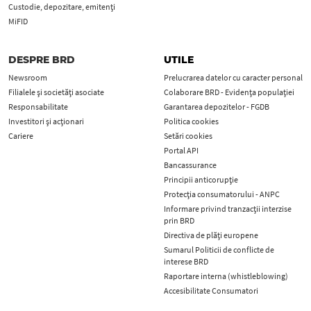
Custodie, depozitare, emitenți
MiFID
DESPRE BRD
UTILE
Newsroom
Prelucrarea datelor cu caracter personal
Filialele și societăți asociate
Colaborare BRD - Evidența populației
Responsabilitate
Garantarea depozitelor - FGDB
Investitori și acționari
Politica cookies
Cariere
Setări cookies
Portal API
Bancassurance
Principii anticorupţie
Protecţia consumatorului - ANPC
Informare privind tranzacții interzise
prin BRD
Directiva de plăți europene
Sumarul Politicii de conflicte de
interese BRD
Raportare interna (whistleblowing)
Accesibilitate Consumatori