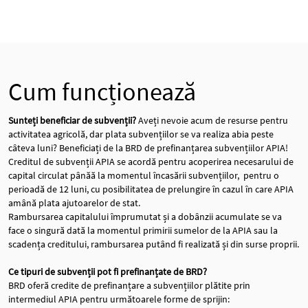
Cum funcționează
Sunteți beneficiar de subvenții?
Aveți nevoie acum de resurse pentru
activitatea agricolă, dar plata subvențiilor se va realiza abia peste
câteva luni? Beneficiați de la BRD de prefinanțarea subvențiilor APIA!
Creditul de subvenții APIA se acordă pentru acoperirea necesarului de
capital circulat pânăă la momentul încasării subvențiilor, pentru o
perioadă de 12 luni, cu posibilitatea de prelungire în cazul în care APIA
amână plata ajutoarelor de stat.
Rambursarea capitalului împrumutat și a dobânzii acumulate se va
face o singură dată la momentul primirii sumelor de la APIA sau la
scadența creditului, rambursarea putând fi realizată și din surse proprii.
Ce tipuri de subvenții pot fi prefinanțate de BRD?
BRD oferă credite de prefinanțare a subvențiilor plătite prin
intermediul APIA pentru următoarele forme de sprijin: