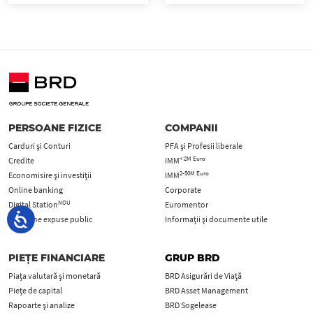
PERSOANE FIZICE
COMPANII
Carduri şi Conturi
PFA şi Profesii liberale
< 2M Euro
Credite
IMM
2-50M Euro
Economisire și investiții
IMM
Online banking
Corporate
NOU
Digital Station
Euromentor
Persoane expuse public
Informații și documente utile
PIEȚE FINANCIARE
GRUP BRD
Piața valutară și monetară
BRD Asigurări de Viață
Piețe de capital
BRD Asset Management
Rapoarte și analize
BRD Sogelease