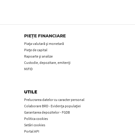
PIEȚE FINANCIARE
Piața valutară și monetară
Piețe de capital
Rapoarte și analize
Custodie, depozitare, emitenți
MiFID
UTILE
Prelucrarea datelor cu caracter personal
Colaborare BRD - Evidența populației
Garantarea depozitelor - FGDB
Politica cookies
Setări cookies
Portal API