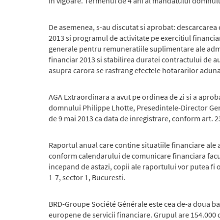
in vigoare. Termenul de 4 ani al mandatului domnului
De asemenea, s-au discutat si aprobat: descarcarea de
2013 si programul de activitate pe exercitiul financia
generale pentru remuneratiile suplimentare ale admini
financiar 2013 si stabilirea duratei contractului de 
asupra carora se rasfrang efectele hotararilor adunar
AGA Extraordinara a avut pe ordinea de zi si a aprob
domnului Philippe Lhotte, Presedintele-Director Gene
de 9 mai 2013 ca data de inregistrare, conform art. 2
Raportul anual care contine situatiile financiare ale
conform calendarului de comunicare financiara facut p
incepand de astazi, copii ale raportului vor putea fi 
1-7, sector 1, Bucuresti.
BRD-Groupe Société Générale este cea de-a doua banc
europene de servicii financiare. Grupul are 154.000 de 