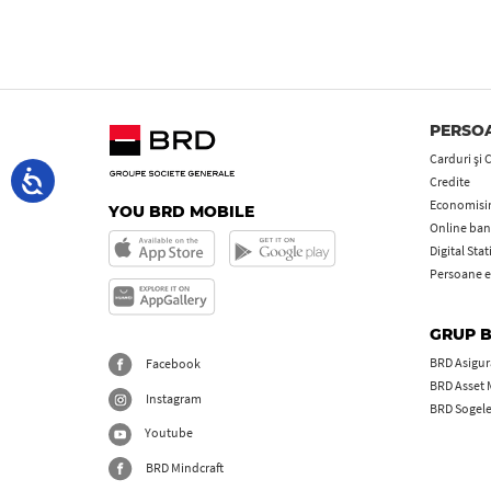
PERSOA
Carduri şi 
Credite
Economisire
YOU BRD MOBILE
Online ban
Digital Sta
Persoane e
GRUP 
BRD Asigură
Facebook
BRD Asset
Instagram
BRD Sogel
Youtube
BRD Mindcraft