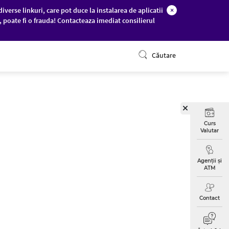
diverse linkuri, care pot duce la instalarea de aplicatii
×
c, poate fi o frauda! Contacteaza imediat consilierul
ONLINE BANKING
Căutare
Curs
Valutar
Agenții și
ATM
Contact