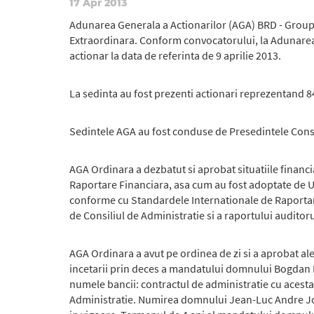
17 Apr 2013
Adunarea Generala a Actionarilor (AGA) BRD - Groupe 
Extraordinara. Conform convocatorului, la Adunarea G
actionar la data de referinta de 9 aprilie 2013.
La sedinta au fost prezenti actionari reprezentand 84
Sedintele AGA au fost conduse de Presedintele Consil
AGA Ordinara a dezbatut si aprobat situatiile financ
Raportare Financiara, asa cum au fost adoptate de 
conforme cu Standardele Internationale de Raportare F
de Consiliul de Administratie si a raportului auditoru
AGA Ordinara a avut pe ordinea de zi si a aprobat a
incetarii prin deces a mandatului domnului Bogdan B
numele bancii: contractul de administratie cu acesta,
Administratie. Numirea domnului Jean-Luc Andre Jose