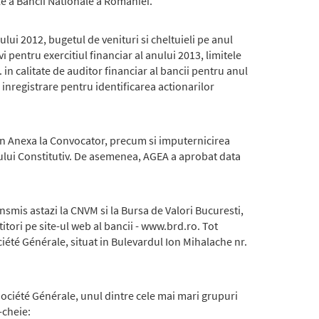
le a Bancii Nationale a Romaniei.
lui 2012, bugetul de venituri si cheltuieli pe anul
 pentru exercitiul financiar al anului 2013, limitele
in calitate de auditor financiar al bancii pentru anul
 inregistrare pentru identificarea actionarilor
din Anexa la Convocator, precum si imputernicirea
tului Constitutiv. De asemenea, AGEA a aprobat data
nsmis astazi la CNVM si la Bursa de Valori Bucuresti,
itori pe site-ul web al bancii - www.brd.ro. Tot
ociété Générale, situat in Bulevardul Ion Mihalache nr.
ociété Générale, unul dintre cele mai mari grupuri
-cheie: