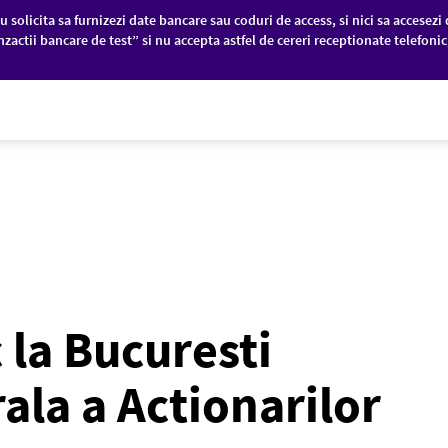
u solicita sa furnizezi date bancare sau coduri de access, si nici sa accesezi 
nzactii bancare de test” si nu accepta astfel de cereri receptionate telefoni
PANII
PIEȚE FINANCIARE
DESPRE NOI
c la Bucuresti
la a Actionarilor