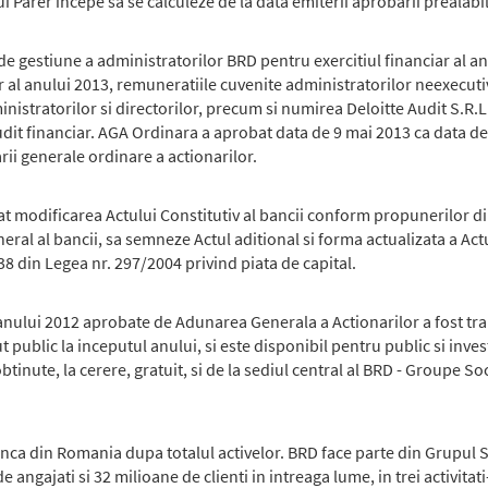
 Parer incepe sa se calculeze de la data emiterii aprobarii prealabi
 gestiune a administratorilor BRD pentru exercitiul financiar al anu
r al anului 2013, remuneratiile cuvenite administratorilor neexecutivi
stratorilor si directorilor, precum si numirea Deloitte Audit S.R.L. 
audit financiar. AGA Ordinara a aprobat data de 9 mai 2013 ca data de
ii generale ordinare a actionarilor.
at modificarea Actului Constitutiv al bancii conform propunerilor 
ral al bancii, sa semneze Actul aditional si forma actualizata a Ac
38 din Legea nr. 297/2004 privind piata de capital.
 anului 2012 aprobate de Adunarea Generala a Actionarilor a fost tra
ublic la inceputul anului, si este disponibil pentru public si invest
obtinute, la cerere, gratuit, si de la sediul central al BRD - Groupe S
a din Romania dupa totalul activelor. BRD face parte din Grupul S
angajati si 32 milioane de clienti in intreaga lume, in trei activitati