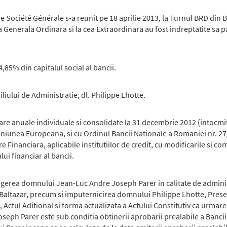
Société Générale s-a reunit pe 18 aprilie 2013, la Turnul BRD din B
enerala Ordinara si la cea Extraordinara au fost indreptatite sa pa
,85% din capitalul social al bancii.
iului de Administratie, dl. Philippe Lhotte.
iare anuale individuale si consolidate la 31 decembrie 2012 (intocm
Uniunea Europeana, si cu Ordinul Bancii Nationale a Romaniei nr. 
inanciara, aplicabile institutiilor de credit, cu modificarile si com
lui financiar al bancii.
legerea domnului Jean-Luc Andre Joseph Parer in calitate de admini
altazar, precum si imputernicirea domnului Philippe Lhotte, Presed
 Actul Aditional si forma actualizata a Actului Constitutiv ca urmar
ph Parer este sub conditia obtinerii aprobarii prealabile a Bancii 