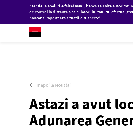
Atentie la apelurile false! ANAF, banca sau alte autoritati n
de control la distanta a calculatorului tau. Nu efectua „tra
bancar si raporteaza situatiile suspecte!
RO
/
EN
PERSOANE FIZICE
COM
Sari la conținutul principal
Înapoi la Noutăți
Astazi a avut lo
Adunarea Genera