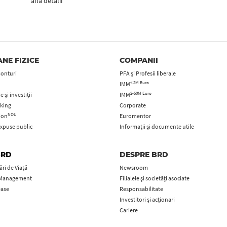
află detalii
NE FIZICE
COMPANII
Conturi
PFA şi Profesii liberale
< 2M Euro
IMM
2-50M Euro
 și investiții
IMM
king
Corporate
NOU
tion
Euromentor
xpuse public
Informații și documente utile
BRD
DESPRE BRD
ri de Viață
Newsroom
 Management
Filialele și societăți asociate
ease
Responsabilitate
Investitori și acționari
Cariere