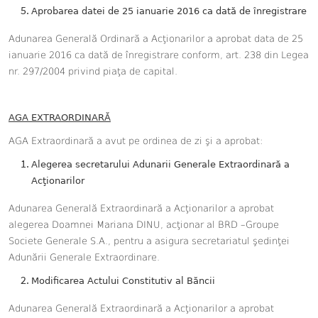
Aprobarea datei de 25 ianuarie 2016 ca dată de înregistrare
Adunarea Generală Ordinară a Acţionarilor a aprobat data de
25
ianuarie 2016 ca dată de înregistrare conform, art. 238 din Legea
nr. 297/2004 privind piaţa de capital
.
AGA EXTRAORDINARĂ
AGA Extraordinară a avut pe ordinea de zi şi a aprobat
:
Alegerea secretarului Adunarii Generale Extraordinară a
Acţionarilor
Adunarea Generală Extraordinară a Acţionarilor
a
ap
robat
a
legerea Doamnei Mariana DINU, acţionar al BRD –Groupe
Societe Generale S.A., pentru
a asigura secretariatul şedinţei
Adunării Generale Extraordinare.
Modificarea Actului Constitutiv al Băncii
Adunarea Generală Extraordinară a Acţionarilor
a
ap
robat