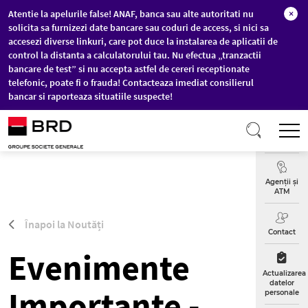
Atentie la apelurile false! ANAF, banca sau alte autoritati nu
×
solicita sa furnizezi date bancare sau coduri de access, si nici sa
accesezi diverse linkuri, care pot duce la instalarea de aplicatii de
control la distanta a calculatorului tau. Nu efectua „tranzactii
bancare de test” si nu accepta astfel de cereri receptionate
telefonic, poate fi o frauda! Contacteaza imediat consilierul
bancar si raporteaza situatiile suspecte!
Sari la conținutul principal
T
Curs
Valutar
Agenții și
ATM
Înapoi la Noutăți
Contact
Evenimente
Actualizarea
datelor
Importante -
personale