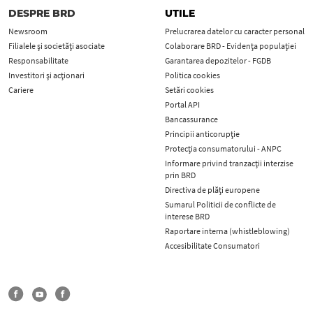
DESPRE BRD
UTILE
Newsroom
Prelucrarea datelor cu caracter personal
Filialele și societăți asociate
Colaborare BRD - Evidența populației
Responsabilitate
Garantarea depozitelor - FGDB
Investitori și acționari
Politica cookies
Cariere
Setări cookies
Portal API
Bancassurance
Principii anticorupţie
Protecţia consumatorului - ANPC
Informare privind tranzacții interzise
prin BRD
Directiva de plăți europene
Sumarul Politicii de conflicte de
interese BRD
Raportare interna (whistleblowing)
Accesibilitate Consumatori