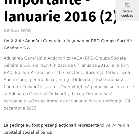
Ianuarie 2016 (2)
Setări
cookies
06 Jan 2016
Hotărârile Adunării Generale a Acţionarilor
BRD-Groupe Société
Générale S.A.
Adunarea Generală a Acţionarilor (AGA) BRD-Groupe Société
Générale S.A. s-a reunit în data de 07 ianuarie 2016, la la Turn
BRD, Bd. Ion Mihalache nr. 1-7, sector 1, Bucureşti (etaj 1, Sala
Auditorium), pentru două şedinţe, Ordinară şi Extraordinară.
Conform Convocării, au fost îndreptăţiţi să participe şi să voteze
la Adunarea Generală Ordinară şi la cea Extraordinară
persoanele având calitatea de acţionar la data de referinţă,
29
decembrie 2015
.
La şedinţe au fost prezenţi acţionari reprezentând 74,74 % din
capitalul social al băncii.