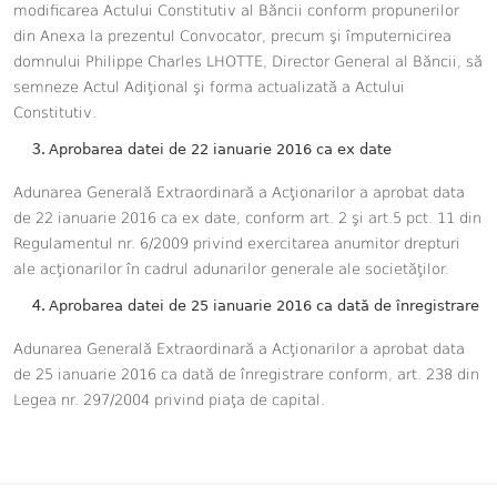
modificarea
Actului Constitutiv al Băncii conform propunerilor
din Anexa la prezentul Convocator, precum şi împuternicirea
domnului Philippe Charles LHOTTE, Director General al Băncii, să
semneze Actul Adiţional şi forma actualizată a Actului
Constitutiv
.
Aprobarea
datei de 22 ianuarie 2016 ca
ex date
Adunarea Generală Extraordinară a Acţionarilor
a
ap
robat data
de 22 ianuarie 2016 ca ex date, conform art. 2 şi art.5 pct. 11 din
Regulamentul nr. 6/2009 privind exercitarea anumitor drepturi
ale acţionarilor în cadrul adunarilor generale ale societăţilor.
Aprobarea datei
de 25 ianuarie 2016 ca dată de
înregistrare
Adunarea Generală Extraordinară a Acţionarilor
a
ap
robat data
de 25 ianuarie 2016 ca dată de înregistrare conform, art. 238 din
Legea nr. 297/2004 privind piaţa de capital
.