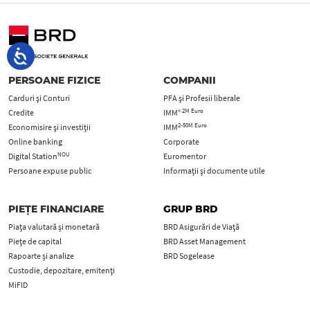
PERSOANE FIZICE
COMPANII
Carduri şi Conturi
PFA şi Profesii liberale
< 2M Euro
Credite
IMM
2-50M Euro
Economisire și investiții
IMM
Online banking
Corporate
NOU
Digital Station
Euromentor
Persoane expuse public
Informații și documente utile
PIEȚE FINANCIARE
GRUP BRD
Piața valutară și monetară
BRD Asigurări de Viață
Piețe de capital
BRD Asset Management
Rapoarte și analize
BRD Sogelease
Custodie, depozitare, emitenți
MiFID