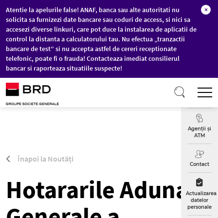
Atentie la apelurile false! ANAF, banca sau alte autoritati nu
×
solicita sa furnizezi date bancare sau coduri de access, si nici sa
accesezi diverse linkuri, care pot duce la instalarea de aplicatii de
control la distanta a calculatorului tau. Nu efectua „tranzactii
bancare de test” si nu accepta astfel de cereri receptionate
telefonic, poate fi o frauda! Contacteaza imediat consilierul
bancar si raporteaza situatiile suspecte!
Sari la conținutul principal
T
Curs
Valutar
Agenții și
ATM
Înapoi la Noutăți
Contact
Hotararile Adunarii
Actualizarea
datelor
Generale a
personale