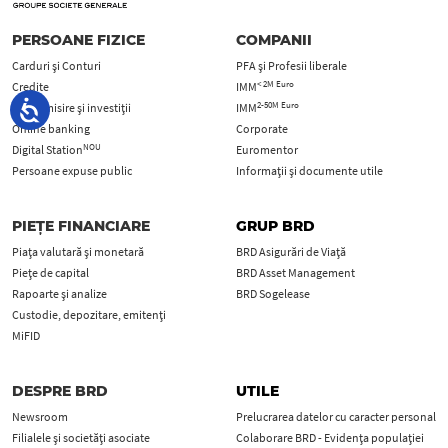
PERSOANE FIZICE
COMPANII
Carduri şi Conturi
PFA şi Profesii liberale
< 2M Euro
Credite
IMM
2-50M Euro
Economisire și investiții
IMM
Online banking
Corporate
NOU
Digital Station
Euromentor
Persoane expuse public
Informații și documente utile
PIEȚE FINANCIARE
GRUP BRD
Piața valutară și monetară
BRD Asigurări de Viață
Piețe de capital
BRD Asset Management
Rapoarte și analize
BRD Sogelease
Custodie, depozitare, emitenți
MiFID
DESPRE BRD
UTILE
Newsroom
Prelucrarea datelor cu caracter personal
Filialele și societăți asociate
Colaborare BRD - Evidența populației