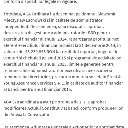
conform dispozitiilor legale in vigoare.
Totodata, AGA Ordinara l-a desemnat pe domnul Slawomir
Mieczyslaw Lachowski si in calitate de administrator
independent. De asemenea, s-au discutat si aprobat:
descarcarea de gestiune a administratorilor BRD pentru
exercitiul financiar al anului 2014, repartizarea profitului net
aferent exercitiului financiar incheiat la 31 decembrie 2014, in
valoare de 43.239.843 RON la rezultatul reportat, bugetul de
venituri si cheltuieli pe anul 2015 si programul de activitate pe
exercitiul financiar al anului 2015, limitele generale pentru
remuneratiile administratorilor executivi si neexecutivi si
remuneratia directorilor, precum si numirea societatii Ernst &
Young Assurance Services S.R.L. in calitate de auditor financiar
al bancii pentru anul financiar 2015.
AGA Extraordinara a avut pe ordinea de zi si a aprobat
modificarea Actului Constitutiv al bancii conform propunerilor
din Anexa la Convocator.
De asemenea, Adunarea Generala a Actionarilor a aprobat data