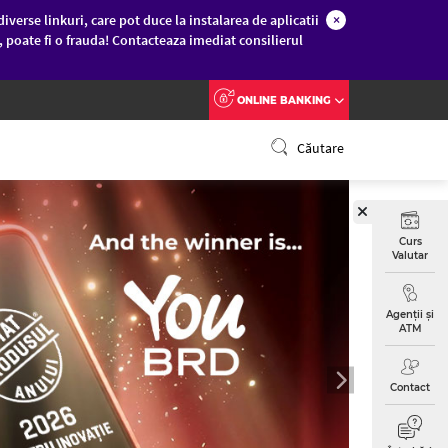
diverse linkuri, care pot duce la instalarea de aplicatii
×
c, poate fi o frauda! Contacteaza imediat consilierul
ONLINE BANKING
Căutare
Curs
Valutar
SIM
Agenții și
ATM
BA
VR
Contact