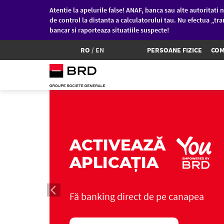
Atentie la apelurile false! ANAF, banca sau alte autoritati n
de control la distanta a calculatorului tau. Nu efectua „tra
bancar si raporteaza situatiile suspecte!
RO
/
EN
PERSOANE FIZICE
COM
Sari la conținutul principal
ACTIVEAZĂ
APLICAȚIA
Fă banking direct de pe canapea