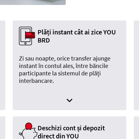
Plăți instant cât ai zice
YOU
BRD
Zi sau noapte, orice transfer ajunge
instant în contul ales, între băncile
participante la sistemul de plăți
interbancare.
Deschizi cont și depozit
direct din YOU