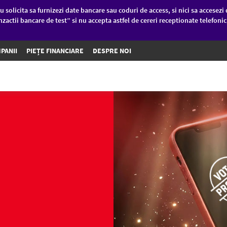
u solicita sa furnizezi date bancare sau coduri de access, si nici sa accesezi 
nzactii bancare de test” si nu accepta astfel de cereri receptionate telefoni
PANII
PIEȚE FINANCIARE
DESPRE NOI