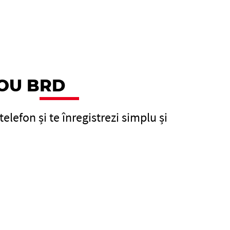
YOU
B
RD
telefon și te înregistrezi simplu și