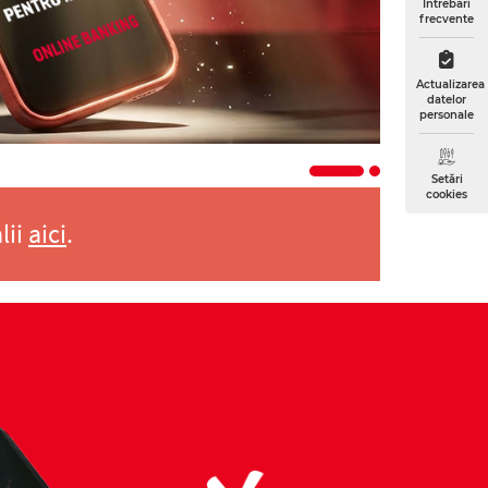
Întrebări
frecvente
Actualizarea
datelor
personale
Setări
cookies
lii
aici
.