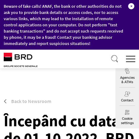
Beware of fake calls! ANAF, the bank or other authorities do not
×
ask you to provide bank details or access codes, nor to access
various links, which may lead to the installation of remote
control applications on your computer. Do not perform "test
banking transactions" and do not accept such requests received
by phone, it may be a fraud! Contact your banking advisor
immediately and report suspicious situations!
Skip to main content
T
Exchange
Agencies
& ATMs
Back to Newsroom
Contact
Începând cu data
Cookie
settings
de 01.10.2022, BRD