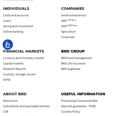
INDIVIDUALS
COMPANIES
Cards and accounts
Small entrepreneur
< 1M Euro
Loans
SME
1-50M Euro
Saving and investment
SME
Online banking
Agriculture
Corporate
FINANCIAL MARKETS
BRD GROUP
Currency and monetary market
BRD Asset Management
Capital markets
BRD Life Insurance
Research Reports
BRD Sogelease
Custody, storage, issuers
MiFID
ABOUT BRD
USEFUL INFORMATION
Newsroom
Processing of personal data
Subsidiaries and associated entities
Deposits guarantee - FGDB
CSR
Cookies Policy