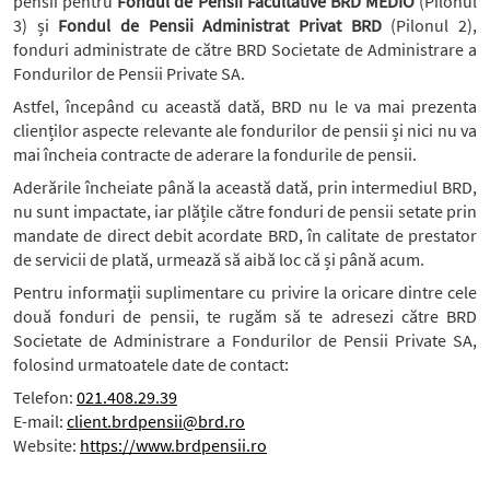
pensii pentru
Fondul de Pensii Facultative BRD MEDIO
(Pilonul
3) și
Fondul de Pensii Administrat Privat BRD
(Pilonul 2),
fonduri administrate de către BRD Societate de Administrare a
Fondurilor de Pensii Private SA.
Astfel, începând cu această dată, BRD nu le va mai prezenta
clienților aspecte relevante ale fondurilor de pensii și nici nu va
mai încheia contracte de aderare la fondurile de pensii.
Aderările încheiate până la această dată, prin intermediul BRD,
nu sunt impactate, iar plățile către fonduri de pensii setate prin
mandate de direct debit acordate BRD, în calitate de prestator
de servicii de plată, urmează să aibă loc că și până acum.
Pentru informații suplimentare cu privire la oricare dintre cele
două fonduri de pensii, te rugăm să te adresezi către BRD
Societate de Administrare a Fondurilor de Pensii Private SA,
folosind urmatoatele date de contact:
Telefon:
021.408.29.39
E-mail:
client.brdpensii@brd.ro
Website:
https://www.brdpensii.ro