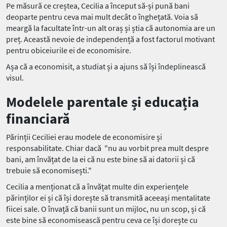
Pe măsură ce creștea, Cecilia a început să-și pună bani
deoparte pentru ceva mai mult decât o înghețată. Voia să
meargă la facultate într-un alt oraș și știa că autonomia are un
preț. Această nevoie de independență a fost factorul motivant
pentru obiceiurile ei de economisire.
Așa că a economisit, a studiat și a ajuns să își îndeplinească
visul.
Modelele parentale și educația
financiară
Părinții Ceciliei erau modele de economisire și
responsabilitate. Chiar dacă "nu au vorbit prea mult despre
bani, am învățat de la ei că nu este bine să ai datorii și că
trebuie să economisești."
Cecilia a menționat că a învățat multe din experiențele
părinților ei și că își dorește să transmită aceeași mentalitate
fiicei sale. O învață că banii sunt un mijloc, nu un scop, și că
este bine să economisească pentru ceva ce își dorește cu