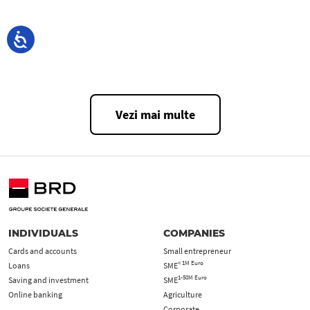
Vezi mai multe
INDIVIDUALS
COMPANIES
Cards and accounts
Small entrepreneur
< 1M Euro
Loans
SME
1-50M Euro
Saving and investment
SME
Online banking
Agriculture
Corporate