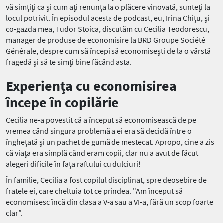
vă simțiți ca și cum ați renunța la o plăcere vinovată, sunteți la
locul potrivit. În episodul acesta de podcast, eu, Irina Chițu, și
co-gazda mea, Tudor Stoica, discutăm cu Cecilia Teodorescu,
manager de produse de economisire la BRD Groupe Société
Générale, despre cum să începi să economisești de la o vârstă
fragedă și să te simți bine făcând asta.
Experiența cu economisirea
începe în copilărie
Cecilia ne-a povestit că a început să economisească de pe
vremea când singura problemă a ei era să decidă între o
înghețată și un pachet de gumă de mestecat. Apropo, cine a zis
că viața era simplă când eram copii, clar nu a avut de făcut
alegeri dificile în fața raftului cu dulciuri!
În familie, Cecilia a fost copilul disciplinat, spre deosebire de
fratele ei, care cheltuia tot ce prindea. "Am început să
economisesc încă din clasa a V-a sau a VI-a, fără un scop foarte
clar”.