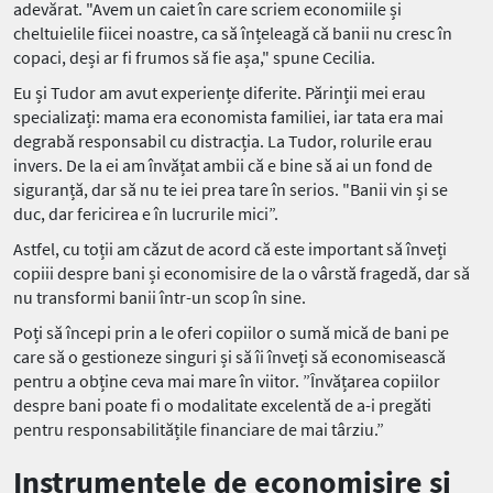
adevărat. "Avem un caiet în care scriem economiile și
cheltuielile fiicei noastre, ca să înțeleagă că banii nu cresc în
copaci, deși ar fi frumos să fie așa," spune Cecilia.
Eu și Tudor am avut experiențe diferite. Părinții mei erau
specializați: mama era economista familiei, iar tata era mai
degrabă responsabil cu distracția. La Tudor, rolurile erau
invers. De la ei am învățat ambii că e bine să ai un fond de
siguranță, dar să nu te iei prea tare în serios. "Banii vin și se
duc, dar fericirea e în lucrurile mici”.
Astfel, cu toții am căzut de acord că este important să înveți
copiii despre bani și economisire de la o vârstă fragedă, dar să
nu transformi banii într-un scop în sine.
Poți să începi prin a le oferi copiilor o sumă mică de bani pe
care să o gestioneze singuri și să îi înveți să economisească
pentru a obține ceva mai mare în viitor. ”Învățarea copiilor
despre bani poate fi o modalitate excelentă de a-i pregăti
pentru responsabilitățile financiare de mai târziu.”
Instrumentele de economisire și