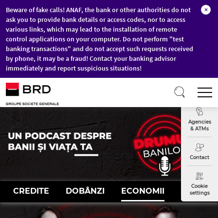
Beware of fake calls! ANAF, the bank or other authorities do not
×
ask you to provide bank details or access codes, nor to access
various links, which may lead to the installation of remote
control applications on your computer. Do not perform "test
banking transactions" and do not accept such requests received
by phone, it may be a fraud! Contact your banking advisor
immediately and report suspicious situations!
Skip to main content
T
Exchange
Agencies
& ATMs
Contact
Cookie
CREDITE
DOBÂNZI
ECONOMII
INVESTIȚ
settings