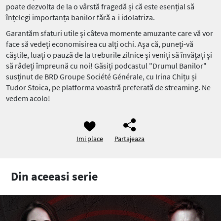
poate dezvolta de la o vârstă fragedă și că este esențial să
înțelegi importanța banilor fără a-i idolatriza.
Garantăm sfaturi utile și câteva momente amuzante care vă vor
face să vedeți economisirea cu alți ochi. Așa că, puneți-vă
căștile, luați o pauză de la treburile zilnice și veniți să învățați și
să râdeți împreună cu noi! Găsiți podcastul "Drumul Banilor"
susținut de BRD Groupe Société Générale, cu Irina Chițu și
Tudor Stoica, pe platforma voastră preferată de streaming. Ne
vedem acolo!
Imi place
Partajeaza
Din aceeasi serie