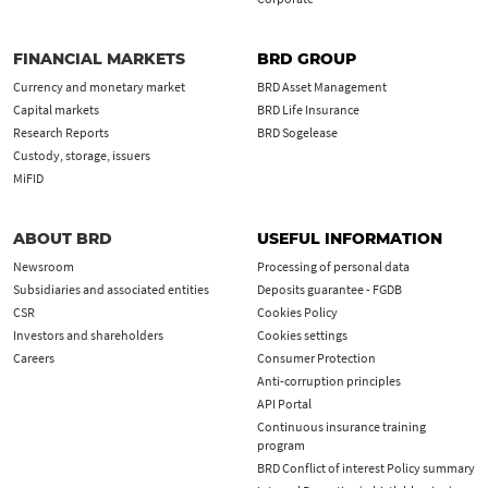
FINANCIAL MARKETS
BRD GROUP
Currency and monetary market
BRD Asset Management
Capital markets
BRD Life Insurance
Research Reports
BRD Sogelease
Custody, storage, issuers
MiFID
ABOUT BRD
USEFUL INFORMATION
Newsroom
Processing of personal data
Subsidiaries and associated entities
Deposits guarantee - FGDB
CSR
Cookies Policy
Investors and shareholders
Cookies settings
Careers
Consumer Protection
Anti-corruption principles
API Portal
Continuous insurance training
program
BRD Conflict of interest Policy summary